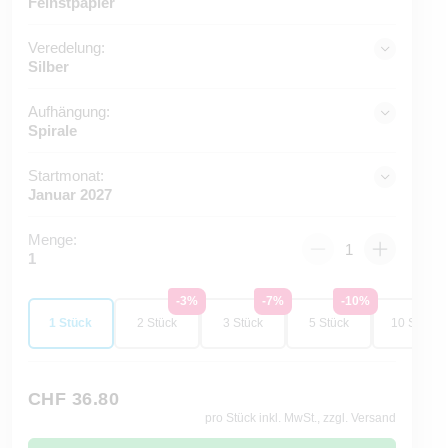
Feinstpapier
Veredelung:
Silber
Aufhängung:
Spirale
Startmonat:
Januar 2027
Menge:
1
-3%
-7%
-10%
-1
1 Stück
2 Stück
3 Stück
5 Stück
10 Stück
CHF 36.80
pro Stück inkl. MwSt., zzgl. Versand