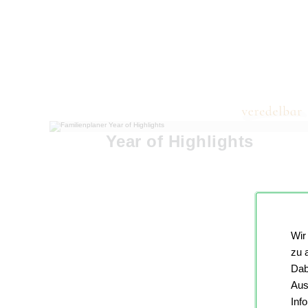
Year of Highlights
Wir
zu 
Dab
Aus
Inf