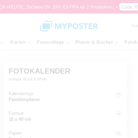
 HEUTE: Sichere Dir 10% EXTRA ab 2 Produkten.
•
Code:
V
Fot
Karten
Fotocollage
Planer & Bücher
Fotok
FOTOKALENDER
Vorlage: Black & White
Kalendertyp:
Familienplaner
Format:
15 x 40 cm
Papier: