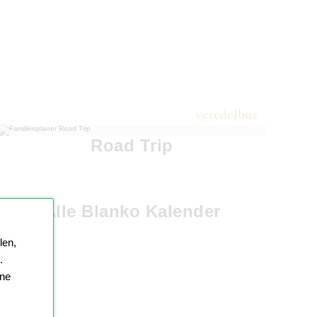
Road Trip
Alle Blanko Kalender
len,
.
ine