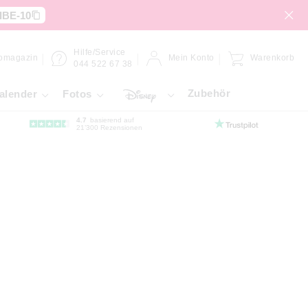
IBE-10
Hilfe/Service
omagazin
Mein Konto
Warenkorb
044 522 67 38
Zubehör
alender
Fotos
4.7
basierend auf
21’300 Rezensionen