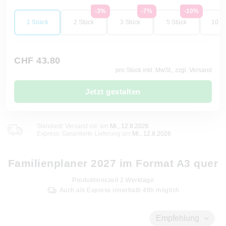
-3%
-7%
-10%
1 Stück
2 Stück
3 Stück
5 Stück
10 St
CHF 43.80
pro Stück inkl. MwSt., zzgl. Versand
Jetzt gestalten
Standard: Versand vsl. am
Mi., 12.8.2026
Express: Garantierte Lieferung am
Mi., 12.8.2026
Familienplaner 2027 im Format A3 quer
Produktionszeit
2
Werktage
Auch als Express innerhalb 48h möglich
Empfehlung