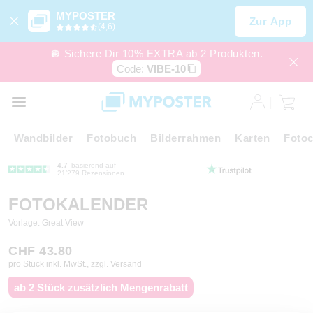
MYPOSTER
Zur App
(4,6)
🪩 Sichere Dir 10% EXTRA ab 2 Produkten.
Code:
VIBE-10
Wandbilder
Fotobuch
Bilderrahmen
Karten
Fotoc
4.7
basierend auf
21’279 Rezensionen
FOTOKALENDER
Vorlage: Great View
CHF 43.80
pro Stück inkl. MwSt., zzgl. Versand
ab 2 Stück zusätzlich Mengenrabatt