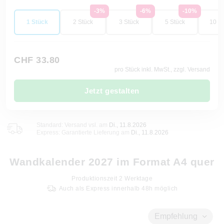
-3%
-6%
-10%
1 Stück
2 Stück
3 Stück
5 Stück
10 St
CHF 33.80
pro Stück inkl. MwSt., zzgl. Versand
Jetzt gestalten
Standard: Versand vsl. am
Di., 11.8.2026
Express: Garantierte Lieferung am
Di., 11.8.2026
Wandkalender 2027 im Format A4 quer
Produktionszeit
2
Werktage
Auch als Express innerhalb 48h möglich
Empfehlung