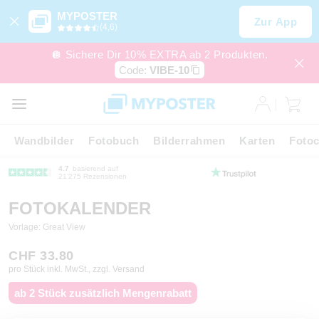
MYPOSTER
Zur App
(4,6)
🪩 Sichere Dir 10% EXTRA ab 2 Produkten.
Code:
VIBE-10
Wandbilder
Fotobuch
Bilderrahmen
Karten
Fotoc
4.7
basierend auf
21’275 Rezensionen
FOTOKALENDER
Vorlage: Great View
CHF 33.80
pro Stück inkl. MwSt., zzgl. Versand
ab 2 Stück zusätzlich Mengenrabatt