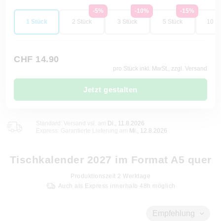
-5%
-10%
-15%
1 Stück
2 Stück
3 Stück
5 Stück
10 St
CHF 14.90
pro Stück inkl. MwSt., zzgl. Versand
Jetzt gestalten
Standard: Versand vsl. am
Di., 11.8.2026
Express: Garantierte Lieferung am
Mi., 12.8.2026
Tischkalender 2027 im Format A5 quer
Produktionszeit
2
Werktage
Auch als Express innerhalb 48h möglich
Empfehlung