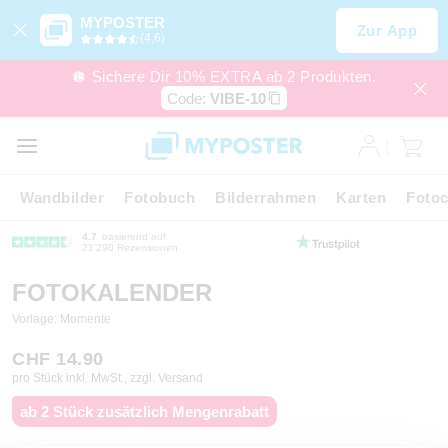
MYPOSTER
Zur App
(4,6)
🪩 Sichere Dir 10% EXTRA ab 2 Produkten.
Code:
VIBE-10
Wandbilder
Fotobuch
Bilderrahmen
Karten
Fotoc
4.7
basierend auf
21’290 Rezensionen
FOTOKALENDER
Vorlage: Momente
CHF 14.90
pro Stück inkl. MwSt., zzgl. Versand
ab 2 Stück zusätzlich Mengenrabatt