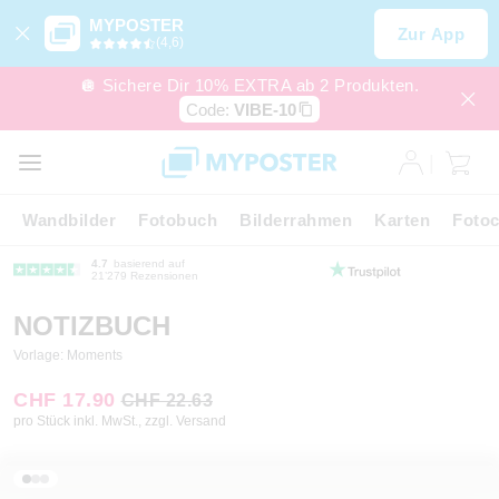
MYPOSTER
Zur App
(4,6)
🪩 Sichere Dir 10% EXTRA ab 2 Produkten.
Code:
VIBE-10
Wandbilder
Fotobuch
Bilderrahmen
Karten
Fotoc
4.7
basierend auf
21’279 Rezensionen
NOTIZBUCH
Vorlage: Moments
CHF 17.90
CHF 22.63
pro Stück inkl. MwSt., zzgl. Versand