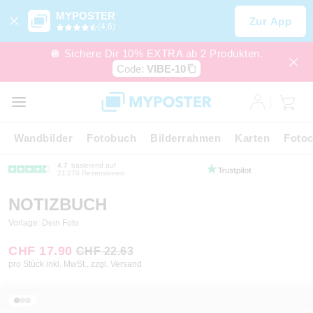
MYPOSTER
Zur App
(4,6)
🪩 Sichere Dir 10% EXTRA ab 2 Produkten.
Code:
VIBE-10
Wandbilder
Fotobuch
Bilderrahmen
Karten
Fotoc
4.7
basierend auf
21’270 Rezensionen
NOTIZBUCH
Vorlage: Dein Foto
CHF 17.90
CHF 22.63
pro Stück inkl. MwSt., zzgl. Versand