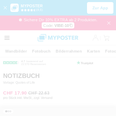
MYPOSTER
Zur App
(4,6)
🪩 Sichere Dir 10% EXTRA ab 2 Produkten.
Code:
VIBE-10
Wandbilder
Fotobuch
Bilderrahmen
Karten
Fotoc
4.7
basierend auf
21’270 Rezensionen
NOTIZBUCH
Vorlage: Quotes of Life
CHF 17.90
CHF 22.63
pro Stück inkl. MwSt., zzgl. Versand