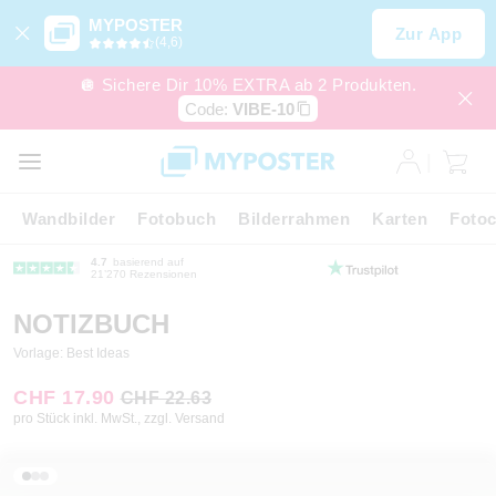
MYPOSTER
Zur App
(4,6)
🪩 Sichere Dir 10% EXTRA ab 2 Produkten.
Code:
VIBE-10
Wandbilder
Fotobuch
Bilderrahmen
Karten
Fotoc
4.7
basierend auf
21’270 Rezensionen
NOTIZBUCH
Vorlage: Best Ideas
CHF 17.90
CHF 22.63
pro Stück inkl. MwSt., zzgl. Versand