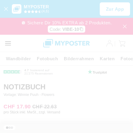
MYPOSTER
Zur App
(4,6)
🪩 Sichere Dir 10% EXTRA ab 2 Produkten.
Code:
VIBE-10
Wandbilder
Fotobuch
Bilderrahmen
Karten
Fotoc
4.7
basierend auf
21’275 Rezensionen
NOTIZBUCH
Vorlage: Winnie Puuh - Flowers
CHF 17.90
CHF 22.63
pro Stück inkl. MwSt., zzgl. Versand