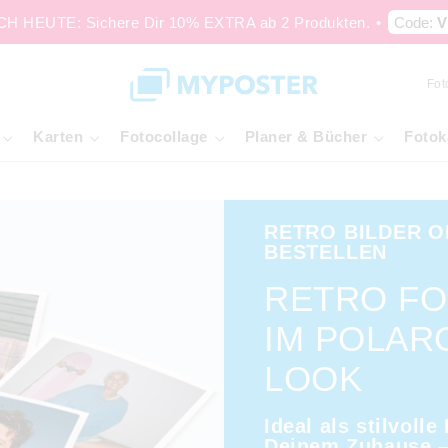
 HEUTE: Sichere Dir 10% EXTRA ab 2 Produkten.
•
Code:
V
Fot
Karten
Fotocollage
Planer & Bücher
Fotok
RETRO BILDER O
BESTELLEN
RETRO F
IM POLAR
LOOK
Ideal als stilvolle
Deinem Zuhause –