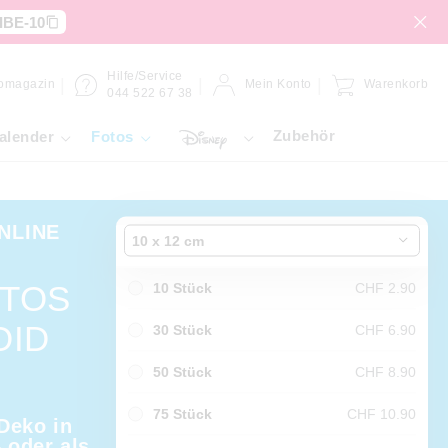
IBE-10
Hilfe/Service
omagazin
Mein Konto
Warenkorb
044 522 67 38
Zubehör
alender
Fotos
NLINE
10 x 12 cm
OTOS
10 Stück
CHF 2.90
OID
30 Stück
CHF 6.90
50 Stück
CHF 8.90
75 Stück
CHF 10.90
 Deko in
 oder als