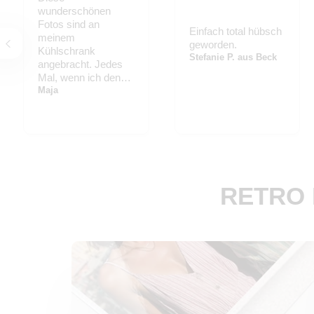
wunderschönen
Fotos sind an
Einfach total hübsch
meinem
geworden.
Kühlschrank
Stefanie P. aus Beck
angebracht. Jedes
Mal, wenn ich den
Kühlschrank öffne
Maja
(was oft der Fall ist).
RETRO 