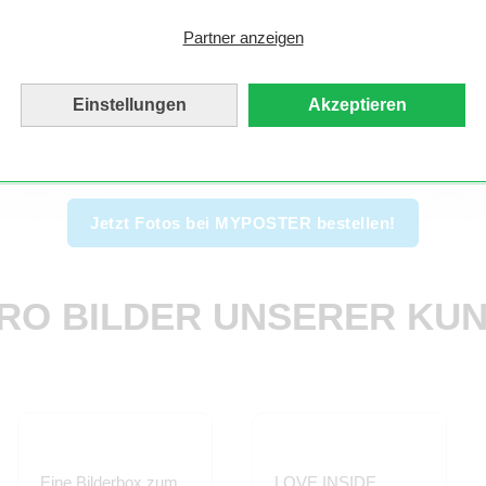
Jetzt bestellen!
Partner anzeigen
Produktionszeit
2
Werktage
Einstellungen
Akzeptieren
Auch als Express innerhalb 48h möglich
Jetzt Fotos bei MYPOSTER bestellen!
RO BILDER UNSERER KU
Eine Bilderbox zum
LOVE INSIDE …