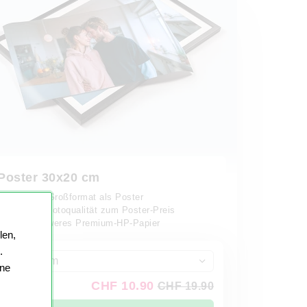
Poster 30x20 cm
✓ Retro im Großformat als Poster
✓
Brillante Fotoqualität zum Poster-Preis
✓
250g schweres Premium-HP-Papier
len,
.
30 x 20 cm
ine
CHF 10.90
CHF 19.90