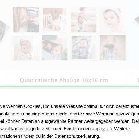
Quadratische Abzüge 10x10 cm
✓ quadratisches Trend-Format
✓ Glänzend, matt oder Hahnemühle-Fineart
✓ mit oder ohne Rand, Randfarbe frei gestaltbar
 verwenden Cookies, um unsere Website optimal für dich bereitzustel
analysieren und dir personalisierte Inhalte sowie Werbung anzuzeigen
100 Stück, 10 x 10 cm, glänzend
ei können Daten an ausgewählte Partner weitergegeben werden. De
wahl kannst du jederzeit in den Einstellungen anpassen. Weitere
CHF 12.90
ormationen findest du in der Datenschutzerklärung.