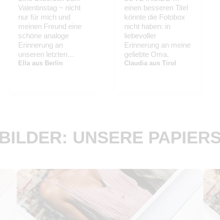
Valentinstag ~ nicht
einen besseren Titel
nur für mich und
könnte die Fotobox
meinen Freund eine
nicht haben: in
schöne analoge
liebevoller
Erinnerung an
Erinnerung an meine
unseren letzten
geliebte Oma.
Parisurlaub, sondern
Ella aus Berlin
Claudia aus Tirol
auch für all meine
Herzensmenschen
eine kleine
Liebeserklärung…
BILDER: UNSERE PAPIER