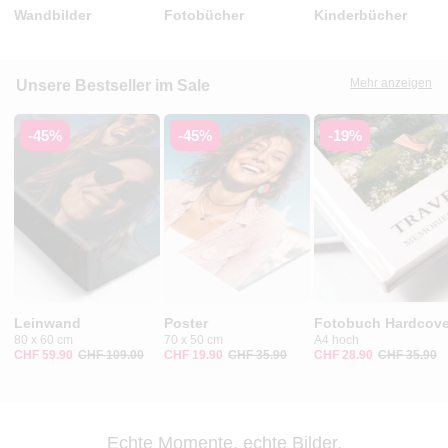
Wandbilder
Fotobücher
Kinderbücher
Mehr anzeigen
Unsere Bestseller im Sale
-45%
-45%
-19%
Leinwand
Poster
Fotobuch Hardcove
80 x 60 cm
70 x 50 cm
A4 hoch
CHF 59.90
CHF 109.00
CHF 19.90
CHF 35.90
CHF 28.90
CHF 35.90
Echte Momente, echte Bilder.