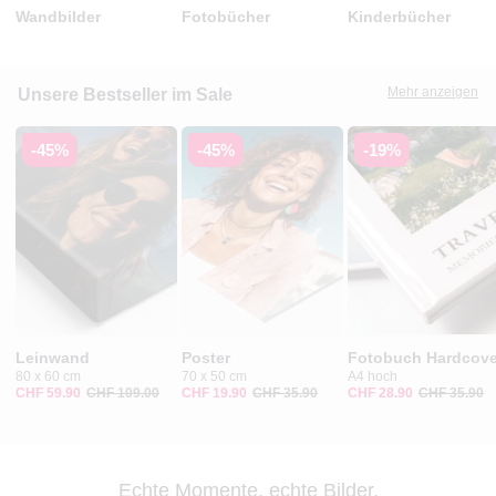
Wandbilder
Fotobücher
Kinderbücher
Mehr anzeigen
Unsere Bestseller im Sale
-45%
-45%
-19%
Leinwand
Poster
Fotobuch Hardcove
80 x 60 cm
70 x 50 cm
A4 hoch
CHF 59.90
CHF 109.00
CHF 19.90
CHF 35.90
CHF 28.90
CHF 35.90
Echte Momente, echte Bilder.