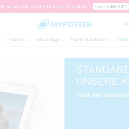
🪩 Sichere Dir 10% EXTRA ab 2 Produkten.
|
Code:
VIBE-10
Fot
Karten
Fotocollage
Planer & Bücher
Fotok
STANDARD
UNSERE K
Jetzt mit passend