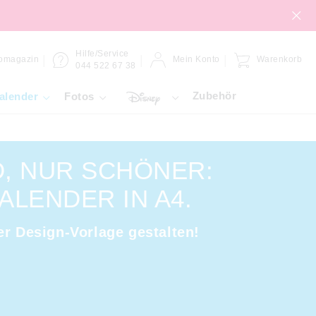
Hilfe/Service
omagazin
Mein Konto
Warenkorb
044 522 67 38
Zubehör
alender
Fotos
, NUR SCHÖNER:
ALENDER IN A4.
er Design-Vorlage gestalten!