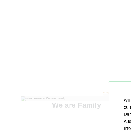
Wir
We are Family
zu 
Dab
Aus
Inf