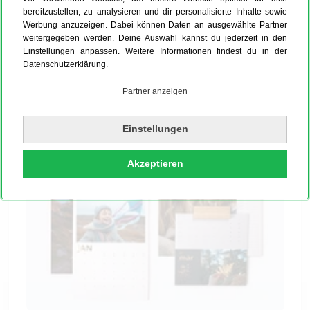
Startmonat frei wählbar
bereitzustellen, zu analysieren und dir personalisierte Inhalte sowie
Werbung anzuzeigen. Dabei können Daten an ausgewählte Partner
3 Premium-Papierqualitäten
weitergegeben werden. Deine Auswahl kannst du jederzeit in den
hochwertiger Digitaldruck
Einstellungen anpassen. Weitere Informationen findest du in der
Dein Foto Küchenkalender wird schnell geliefert - auf
Datenschutzerklärung.
Wunsch sogar
Express
am nächsten Werktag
Partner anzeigen
Einstellungen
Akzeptieren