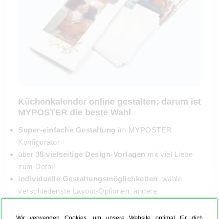
Küchenkalender online gestalten: darum ist
MYPOSTER die beste Wahl
Super-einfache Gestaltung
im MYPOSTER
Konfigurator
über
35 vielseitige Design-Vorlagen
mit viel Liebe
zum Detail
individuelle Gestaltungsmöglichkeiten
: wähle
verschiedenste Layout-Optionen, ändere
Hintergründe, Rahmen, Schriftarten & füge Cliparts,
Texte & Glanz-Veredelungen hinzu
Wir verwenden Cookies, um unsere Website optimal für dich