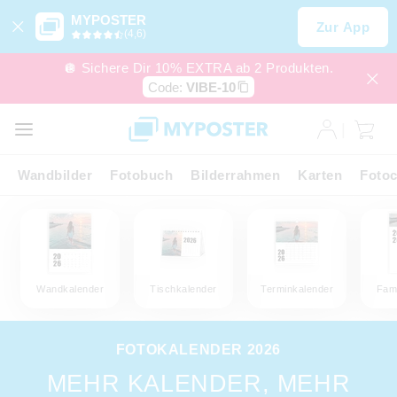
MYPOSTER
Zur App
(4,6)
🪩 Sichere Dir 10% EXTRA ab 2 Produkten.
Code:
VIBE-10
Wandbilder
Fotobuch
Bilderrahmen
Karten
Fotoc
Wandkalender
Tischkalender
Terminkalender
Fami
FOTOKALENDER 2026
MEHR KALENDER, MEHR