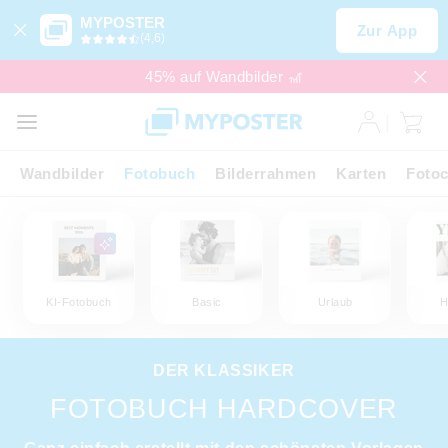
MYPOSTER
Zur App
(4,6)
45% auf Wandbilder 🎢
Wandbilder
Fotobuch
Bilderrahmen
Karten
Fotoc
KI-Fotobuch
Basic
Urlaub
H
DER KLASSIKER
FOTOBUCH HARDCOVER