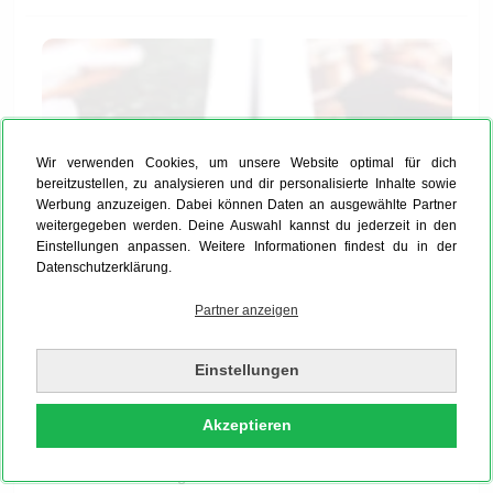
Wir verwenden Cookies, um unsere Website optimal für dich
bereitzustellen, zu analysieren und dir personalisierte Inhalte sowie
Werbung anzuzeigen. Dabei können Daten an ausgewählte Partner
weitergegeben werden. Deine Auswahl kannst du jederzeit in den
Einstellungen anpassen. Weitere Informationen findest du in der
Datenschutzerklärung.
Partner anzeigen
Einstellungen
Fotobuch Hardcover mit PUR Buchbindung
Damit Dein Hardcover Fotobuch nicht aus dem Leim
Akzeptieren
fällt, verwenden wir ausschließlich die klassische
PUR Klebebindung. Dabei werden Seiten und Cover