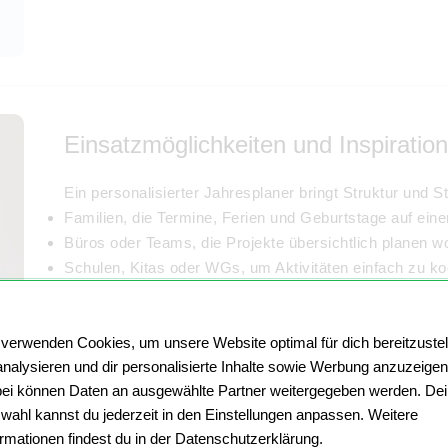
Einsatzmöglichkeiten und Inspiration
Ein personalisierter Jahresplaner bringt Struktur und Stil
Familien, die Termine, Ferien und Geburtstage auf ein
Büros oder Teams, die Projekte übersichtlich planen wo
Schulen, Kitas oder WGs, um Aktivitäten einfach zu ko
Bei MYPOSTER kannst Du Deinen Jahresplaner im Wun
oder kompakt. Wähle aus verschiedensten
Design-Vo
 verwenden Cookies, um unsere Website optimal für dich bereitzustel
klaren Linien für das Büro über verspielte Familienlay
analysieren und dir personalisierte Inhalte sowie Werbung anzuzeigen
besondere Akzente in Deinem Wohnraum. So findest Du
ei können Daten an ausgewählte Partner weitergegeben werden. De
Format.
wahl kannst du jederzeit in den Einstellungen anpassen. Weitere
Tipp:
Kombiniere Deinen Jahreskalender mit
inspirie
ormationen findest du in der Datenschutzerklärung.
gemeinsamen Momenten. So wird Dein Kalender nicht 