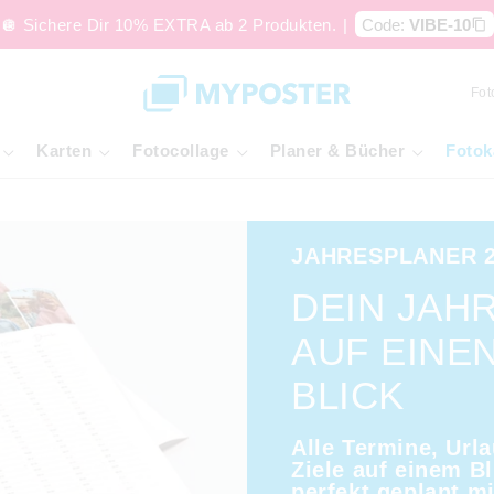
🪩 Sichere Dir 10% EXTRA ab 2 Produkten.
|
Code:
VIBE-10
Fot
Karten
Fotocollage
Planer & Bücher
Fotok
JAHRESPLANER 2
DEIN JAHR
AUF EINE
BLICK
Alle Termine, Url
Ziele auf einem Bl
perfekt geplant m