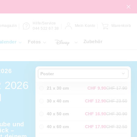
Hilfe/Service
omagazin
Mein Konto
Warenkorb
044 522 67 38
Zubehör
alender
Fotos
026
Poster
 2026
21 x 30 cm
CHF 9.90
CHF 17.90
N
30 x 40 cm
CHF 12.90
CHF 23.50
40 x 50 cm
CHF 16.90
CHF 30.90
aube und
40 x 60 cm
CHF 17.90
CHF 32.50
ick –
it deinem