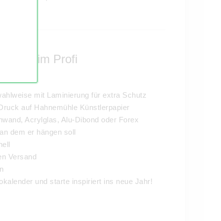
lten beim Profi
wahlweise mit Laminierung für extra Schutz
-Druck auf Hahnemühle Künstlerpapier
nwand, Acrylglas, Alu-Dibond oder Forex
an dem er hängen soll
nell
len Versand
n
kalender und starte inspiriert ins neue Jahr!