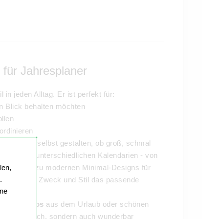
 für Jahresplaner
 in jeden Alltag. Er ist perfekt für:
en Blick behalten möchten
llen
ordinieren
schmaß selbst gestalten, ob groß, schmal
rlagen
mit unterschiedlichen Kalendarien - von
len,
outs bis hin zu modernen Minimal-Designs für
.
 für jeden Zweck und Stil das passende
ine
renden Fotos
aus dem Urlaub oder schönen
nur praktisch, sondern auch wunderbar