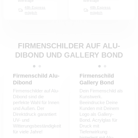
Werktage
Werktage
48h Express
48h Express
möglich
möglich
FIRMENSCHILDER AUF ALU-
DIBOND UND GALLERY BOND
Firmenschild Alu-
Firmenschild
Dibond
Gallery Bond
Firmenschilder auf Alu-
Dein Firmenschild als
Dibond sind die
Kunstwerk.
perfekte Wahl für Innen
Beeindrucke Deine
und Außen. Der
Kunden mit Deinem
Direktdruck garantiert
Logo als Gallery-
UV- und
Bond. Acrylglas für
Witterungsbeständigkeit
Druck mit
für viele Jahre!
Tiefenwirkung
hinterlegt mit Alu-