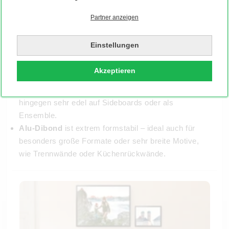
Poster
sind besonders flexibel: Sie eignen sich von
kleinen Formaten bis hin zu XXL-Größen.
Partner anzeigen
Leinwand
entfaltet ihre Wirkung am besten ab
mittlerem Format wie 60x80 cm.
Einstellungen
Acrylglas
punktet vor allem in größeren Formaten:
Der Tiefeneffekt und die brillante Oberfläche kommen
Akzeptieren
bei Panorama- oder Hochformaten ab ca. 70x100 cm
besonders gut zur Geltung. Kleinformate wirken
hingegen sehr edel auf Sideboards oder als
Ensemble.
Alu-Dibond
ist extrem formstabil – ideal auch für
besonders große Formate oder sehr breite Motive,
wie Trennwände oder Küchenrückwände.