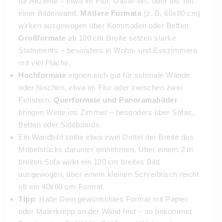
für Akzente – etwa im Flur, Gäste-WC oder als Teil
einer Bilderwand.
Mittlere Formate
(z. B. 60x80 cm)
wirken ausgewogen über Kommoden oder Betten.
Großformate
ab 100 cm Breite setzen starke
Statements – besonders in Wohn- und Esszimmern
mit viel Fläche.
Hochformate
eignen sich gut für schmale Wände
oder Nischen, etwa im Flur oder zwischen zwei
Fenstern.
Querformate und Panoramabilder
bringen Weite ins Zimmer – besonders über Sofas,
Betten oder Sideboards.
Ein Wandbild sollte etwa zwei Drittel der Breite des
Möbelstücks darunter einnehmen. Über einem 2 m
breiten Sofa wirkt ein 120 cm breites Bild
ausgewogen, über einem kleinen Schreibtisch reicht
oft ein 40x60 cm-Format.
Tipp
: Halte Dein gewünschtes Format mit Papier
oder Malerkrepp an der Wand fest – so bekommst