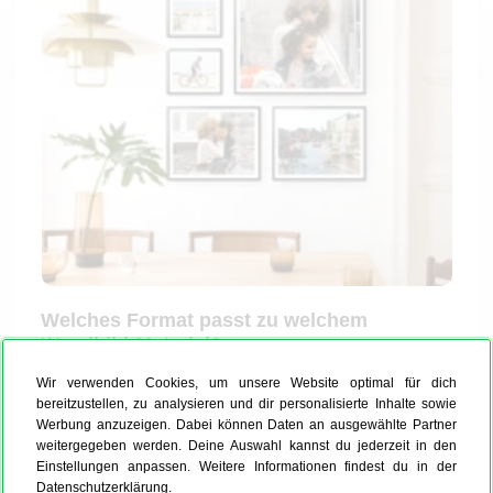
Welches Format passt zu welchem
Wandbild-Material?
Die Wahl des richtigen Formats hat einen großen
Wir verwenden Cookies, um unsere Website optimal für dich
bereitzustellen, zu analysieren und dir personalisierte Inhalte sowie
Einfluss auf die Wirkung Deines Wandbilds. Jedes
Werbung anzuzeigen. Dabei können Daten an ausgewählte Partner
Material bringt seine eigenen Stärken mit, wenn es
weitergegeben werden. Deine Auswahl kannst du jederzeit in den
um Größen und Proportionen geht:
Einstellungen anpassen. Weitere Informationen findest du in der
Datenschutzerklärung.