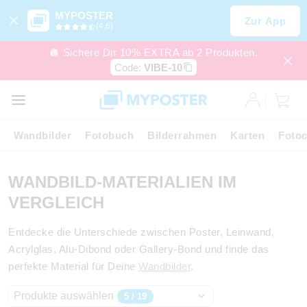
MYPOSTER
Zur App
(4,6)
🪩 Sichere Dir 10% EXTRA ab 2 Produkten.
Code:
VIBE-10
Wandbilder
Fotobuch
Bilderrahmen
Karten
Fotoc
WANDBILD-MATERIALIEN IM
VERGLEICH
Entdecke die Unterschiede zwischen Poster, Leinwand,
Acrylglas, Alu-Dibond oder Gallery-Bond und finde das
perfekte Material für Deine
Wandbilder
.
Produkte auswählen
5 / 19