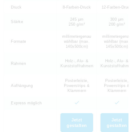
Druck
8-Farben-Druck
12-Farben-Druc
245 µm
300 µm
Stärke
250 g/m²
200 g/m²
millimetergenau
millimetergenau
Formate
wählbar (max.
wählbar (max.
140x500cm)
145x500cm)
Holz-, Alu- &
Holz-, Alu- &
Rahmen
Kunststoffrahmen
Kunststoffrahme
Posterleiste,
Posterleiste,
Aufhängung
Powerstrips &
Powerstrips &
Klammern
Klammern
Express möglich
Jetzt
Jetzt
gestalten
gestalten