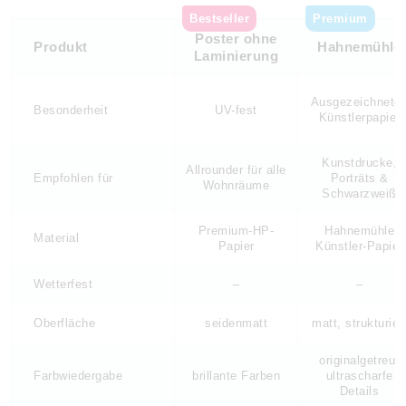
Bestseller
Premium
Poster ohne
Produkt
Hahnemühle
Laminierung
Ausgezeichnete
Besonderheit
UV-fest
Künstlerpapier
Kunstdrucke,
Allrounder für alle
Empfohlen für
Porträts &
Wohnräume
Schwarzweiß
Premium-HP-
Hahnemühle
Material
Papier
Künstler-Papier
Wetterfest
–
–
Oberfläche
seidenmatt
matt, strukturier
originalgetreu,
Farbwiedergabe
brillante Farben
ultrascharfe
Details