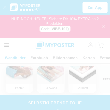
MYPOSTER
Zur App
(4,6)
NUR NOCH HEUTE: Sichere Dir 10% EXTRA ab 2
Produkten.
Code:
VIBE-10
Wandbilder
Fotobuch
Bilderrahmen
Karten
Fotoc
PRE
Poster
Leinwand
Gerahmt
SELBSTKLEBENDE FOLIE