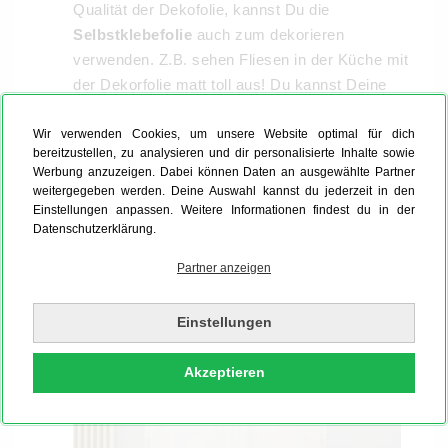
Qualität der Dekofolie, kannst Du die
Selbstklebefolie
auch zum dekorieren
verwenden. Z.B. sehen Fliesen in der Küche mit
der Dekorfolie matt toll aus! Du kannst Deine
Klebefolien problemlos abwischen und reinigen.
Wir verwenden Cookies, um unsere Website optimal für dich
bereitzustellen, zu analysieren und dir personalisierte Inhalte sowie
Werbung anzuzeigen. Dabei können Daten an ausgewählte Partner
Optionen beim Foliendruck: Transparente
weitergegeben werden. Deine Auswahl kannst du jederzeit in den
und weiße Klebefolie
Einstellungen anpassen. Weitere Informationen findest du in der
Datenschutzerklärung.
Partner anzeigen
Einstellungen
Akzeptieren