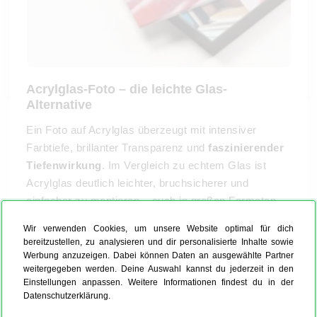
Acrylglas-Foto – die leichte Glas-
Alternative
Ein Foto auf Acrylglas überzeugt mit intensiver
Farbtiefe, brillanter Transparenz und
faszinierender
Tiefenwirkung
. Im Vergleich zu echtem Glas ist
Acrylglas deutlich leichter, bruchsicherer und
einfacher zu montieren – auch in großen Formaten.
Zusätzlich profitierst du von:
Wir verwenden Cookies, um unsere Website optimal für dich
Kratzfestigkeit & UV-Schutz für langlebige Brillanz
bereitzustellen, zu analysieren und dir personalisierte Inhalte sowie
Umweltfreundlichen Marken-Materialien ohne
Werbung anzuzeigen. Dabei können Daten an ausgewählte Partner
weitergegeben werden. Deine Auswahl kannst du jederzeit in den
Schadstoffe
Einstellungen anpassen. Weitere Informationen findest du in der
So bleibt Dein
Acrylglas-Foto
dauerhaft schön –
Datenschutzerklärung.
leicht, sicher und einfach beeindruckend.