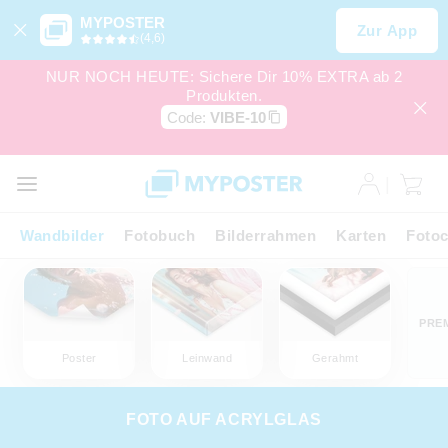
MYPOSTER
Zur App
(4,6)
NUR NOCH HEUTE: Sichere Dir 10% EXTRA ab 2
Produkten.
Code:
VIBE-10
Wandbilder
Fotobuch
Bilderrahmen
Karten
Fotoc
PRE
Poster
Leinwand
Gerahmt
FOTO AUF ACRYLGLAS