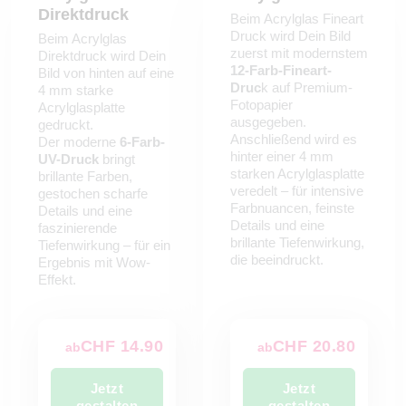
Direktdruck
Beim Acrylglas Fineart
mit einem eleganten
Schattenfugenrahmen
oder setze es
Druck wird Dein Bild
Beim Acrylglas
modern in der Artbox in Szene.
zuerst mit modernstem
Direktdruck wird Dein
So wird aus Deinem Foto ein Kunstwerk mit Wow-Effekt.
12-Farb-Fineart-
Bild von hinten auf eine
Druc
k auf Premium-
4 mm starke
Fotopapier
Acrylglasplatte
ausgegeben.
gedruckt.
Anschließend wird es
Der moderne
6-Farb-
hinter einer 4 mm
UV-Druck
bringt
starken Acrylglasplatte
brillante Farben,
veredelt – für intensive
gestochen scharfe
Farbnuancen, feinste
Details und eine
Details und eine
faszinierende
brillante Tiefenwirkung,
Tiefenwirkung – für ein
die beeindruckt.
Ergebnis mit Wow-
Effekt.
CHF 14.90
CHF 20.80
ab
ab
Jetzt
Jetzt
gestalten
gestalten