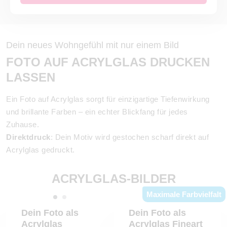
Dein neues Wohngefühl mit nur einem Bild
FOTO AUF ACRYLGLAS DRUCKEN
LASSEN
Ein Foto auf Acrylglas sorgt für einzigartige Tiefenwirkung
und brillante Farben – ein echter Blickfang für jedes
Zuhause.
Direktdruck
: Dein Motiv wird gestochen scharf direkt auf
Acrylglas gedruckt.
Fineart:
Zuerst auf Premium-Fotopapier gedruckt,
anschließend mit 4 mm Acrylglas veredelt – für maximale
ACRYLGLAS-BILDER
Farbbrillanz.
Maximale Farbvielfalt
Gallery-Bond
: Mit stabiler Alu-Dibond-Rückwand für eine
Dein Foto als
Dein Foto als
besonders edle Präsentation.
Acrylglas
Acrylglas Fineart
Rahmen & Artbox
: Verleihe Deinem Bild den finalen Schliff