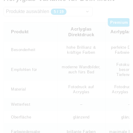
Produkte auswählen
5 / 19
Premium
Acrlyglas
Produkt
Acrlyglas 
Direktdruck
hohe Brillianz &
perfekte Det
Besonderheit
kräftige Farben
Farbwied
Fotokuns
moderne Wandbilder,
Empfohlen für
besond
auch fürs Bad
Tiefenwi
Fotodruck auf
Fotodruck
Material
Acryglas
Acryglas k
Wetterfest
–
–
Oberfläche
glänzend
glänz
Farbwiedergabe
brillante Farben
maximale Far