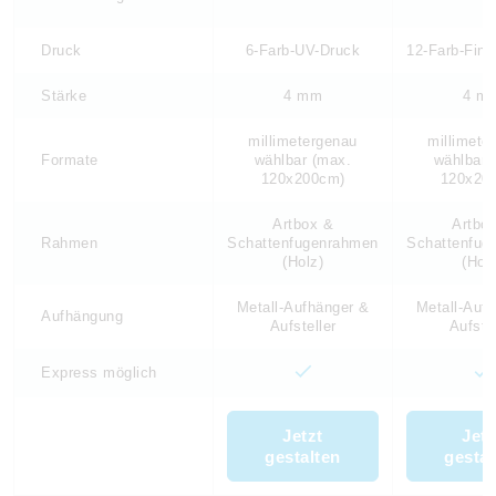
Druck
6-Farb-UV-Druck
12-Farb-Fine
Stärke
4 mm
4 m
millimetergenau
millimete
Formate
wählbar (max.
wählbar 
120x200cm)
120x20
Artbox &
Artbo
Rahmen
Schattenfugenrahmen
Schattenfug
(Holz)
(Holz
Metall-Aufhänger &
Metall-Auf
Aufhängung
Aufsteller
Aufstel
Express möglich
Jetzt
Jetz
gestalten
gestal