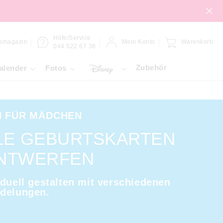
Hilfe/Service
omagazin
Mein Konto
Warenkorb
044 522 67 38
Zubehör
alender
Fotos
 FÜR MÄDCHEN
LE GEBURTSKARTEN
ENTWERFEN
iduell gestalten mit verschiedenen
edelungen.