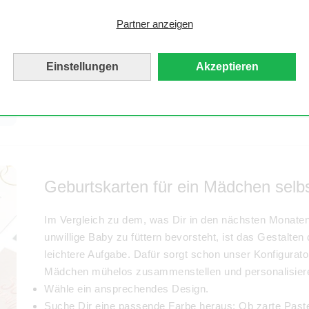
Glitzer sein. Vielleicht wünscht Du ihr einen WM-Titel
Partner anzeigen
Gestalte die Karten in Anlehnung an
Geburtskarten für
sie später leichter nach den Sternen greifen kann.
Nun wirst Du bei deinen Geburtskarten für Dein Mädche
Einstellungen
Akzeptieren
hoch und verfasse selbst einige Worte.
Geburtskarten für ein Mädchen selbst
Im Vergleich zu dem, was Dir in den nächsten Monat
unwillige Baby zu füttern bevorsteht, ist das Gestalte
leichtere Aufgabe. Dafür sorgt schon unser Konfigurato
Mädchen mühelos zusammenstellen und personalisier
Wähle ein ansprechendes Design.
Suche Dir eine passende Farbe heraus: Ob zarte Pastell