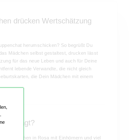
chen drücken Wertschätzung
Gruppenchat herumschicken? So begrüßt Du
as Mädchen selbst gestaltest, drucken lässt
tzung für das neue Leben und auch für Deine
tfernt lebende Verwandte, die nicht gleich
Geburtskarten, die Dein Mädchen mit einem
len,
.
en gefragt?
ine
n für Mädchen in Rosa mit Einhörnern und viel