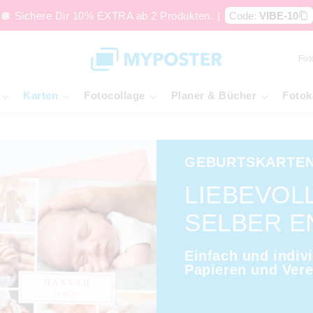
🪩 Sichere Dir 10% EXTRA ab 2 Produkten.
|
Code:
VIBE-10
Fot
Karten
Fotocollage
Planer & Bücher
Fotok
GEBURTSKARTEN
LIEBEVOL
SELBER 
Einfach und indiv
Papieren und Ver