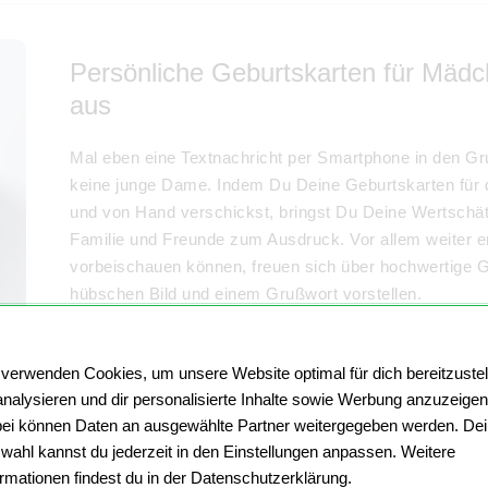
Persönliche Geburtskarten für Mäd
aus
Mal eben eine Textnachricht per Smartphone in den 
keine junge Dame. Indem Du Deine Geburtskarten für d
und von Hand verschickst, bringst Du Deine Wertschä
Familie und Freunde zum Ausdruck. Vor allem weiter en
vorbeischauen können, freuen sich über hochwertige 
hübschen Bild und einem Grußwort vorstellen.
 verwenden Cookies, um unsere Website optimal für dich bereitzustel
analysieren und dir personalisierte Inhalte sowie Werbung anzuzeigen
Geburtskarten für ein Mädchen: Ide
ei können Daten an ausgewählte Partner weitergegeben werden. De
wahl kannst du jederzeit in den Einstellungen anpassen. Weitere
ormationen findest du in der Datenschutzerklärung.
Es müssen nicht unbedingt die typischen Geburtskarte