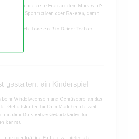
 oder dass sie die erste Frau auf dem Mars wird?
 Jungen
mit Sportmotiven oder Raketen, damit
n persönlich. Lade ein Bild Deiner Tochter
 gestalten: ein Kinderspiel
en beim Windelwechseln und Gemüsebrei an das
n der Geburtskarten für Dein Mädchen die weit
r, mit dem Du kreative Geburtskarten für
en kannst.
töne oder kräftige Farben, wir bieten alle