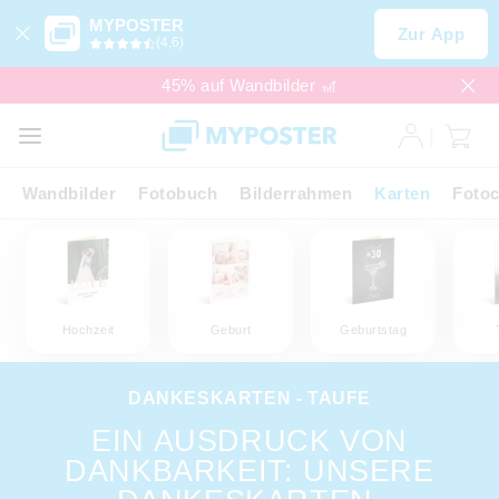
MYPOSTER
Zur App
(4,6)
45% auf Wandbilder 🎢
Wandbilder
Fotobuch
Bilderrahmen
Karten
Fotoc
Hochzeit
Geburt
Geburtstag
DANKESKARTEN - TAUFE
EIN AUSDRUCK VON
DANKBARKEIT: UNSERE