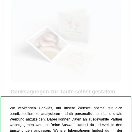
Danksagungen zur Taufe selbst gestalten
Um eine ansprechende Danksagung zur Taufe
Wir verwenden Cookies, um unsere Website optimal für dich
Deines Jungen oder Mädchens zu entwerfen, nutze
bereitzustellen, zu analysieren und dir personalisierte Inhalte sowie
einfach unseren Online-Konfigurator. Dort gestaltest
Werbung anzuzeigen. Dabei können Daten an ausgewählte Partner
Du die Karte ganz unkompliziert nach Deinen
weitergegeben werden. Deine Auswahl kannst du jederzeit in den
Einstellungen anpassen. Weitere Informationen findest du in der
persönlichen Vorstellungen: