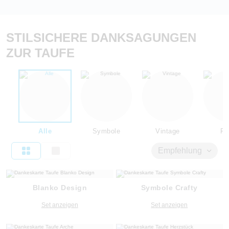
STILSICHERE DANKSAGUNGEN
ZUR TAUFE
Alle
Symbole
Vintage
Flo
Empfehlung
Blanko Design
Symbole Crafty
Set anzeigen
Set anzeigen