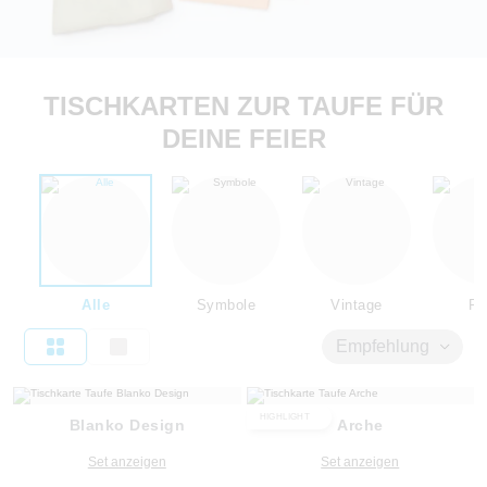
TISCHKARTEN ZUR TAUFE FÜR
DEINE FEIER
Alle
Symbole
Vintage
Flo
Empfehlung
HIGHLIGHT
Blanko Design
Arche
Set anzeigen
Set anzeigen