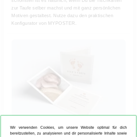
schönsten ist es natürlich, wenn Du die Tischkarten
zur Taufe selber machst und mit ganz persönlichen
Motiven gestaltest. Nutze dazu den praktischen
Konfigurator von MYPOSTER.
Wir verwenden Cookies, um unsere Website optimal für dich
bereitzustellen, zu analysieren und dir personalisierte Inhalte sowie
Tischkarten zur Taufe in wenigen Schritten