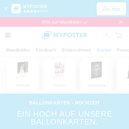
MYPOSTER
Zur App
(4,6)
45% auf Wandbilder 🎢
Wandbilder
Fotobuch
Bilderrahmen
Karten
Fotoc
Hochzeit
Geburt
Geburtstag
BALLONKARTEN - HOCHZEIT
EIN HOCH AUF UNSERE
BALLONKARTEN.