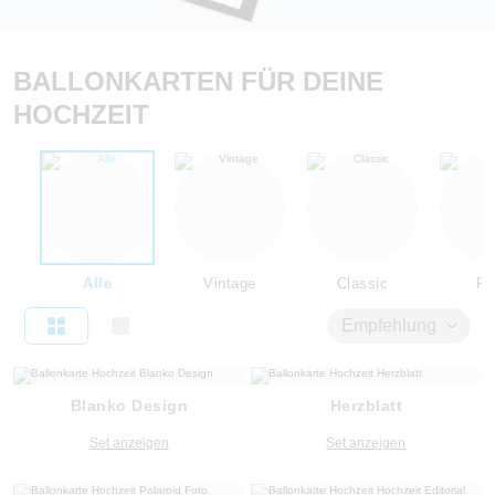
BALLONKARTEN FÜR DEINE
HOCHZEIT
Alle
Vintage
Classic
Flo
Empfehlung
Blanko Design
Herzblatt
Set anzeigen
Set anzeigen