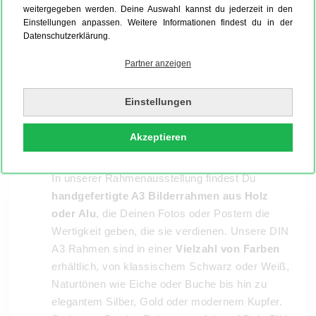
weitergegeben werden. Deine Auswahl kannst du jederzeit in den
Einstellungen anpassen. Weitere Informationen findest du in der
Datenschutzerklärung.
Partner anzeigen
Einstellungen
Akzeptieren
In unserer Rahmenausstellung findest Du
handgefertigte A3 Bilderrahmen aus Holz
oder Alu
, die Deinen Fotos oder Postern die
Wertigkeit geben, die sie verdienen. Unsere DIN
A3 Rahmen sind in einer
Vielzahl von Farben
erhältlich, von klassischem Schwarz oder Weiß,
Naturtönen wie Eiche oder Buche bis hin zu
elegantem Silber, Gold oder modernem Kupfer.