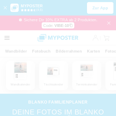
MYPOSTER
Zur App
(4,6)
🪩 Sichere Dir 10% EXTRA ab 2 Produkten.
Code:
VIBE-10
Wandbilder
Fotobuch
Bilderrahmen
Karten
Fotoc
Wandkalender
Tischkalender
Terminkalender
Fami
BLANKO FAMILIENPLANER
DEINE FOTOS IM BLANKO