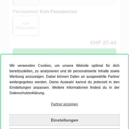
Passepartout:
Kein Passepartout
Kein
Passepartout
CHF 27.40
Jetzt gestalten
Wir verwenden Cookies, um unsere Website optimal für dich
Ohne Foto gestalten!
bereitzustellen, zu analysieren und dir personalisierte Inhalte sowie
Werbung anzuzeigen. Dabei können Daten an ausgewählte Partner
weitergegeben werden. Deine Auswahl kannst du jederzeit in den
Einstellungen anpassen. Weitere Informationen findest du in der
Produktionszeit 4 Werktage
Datenschutzerklärung.
Auch als Express innerhalb 48h möglich
Partner anzeigen
Nielsen Design Wandbord
Einstellungen