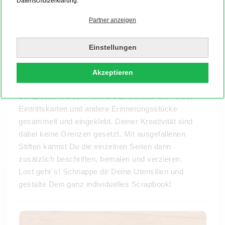
Datenschutzerklärung.
Partner anzeigen
Einstellungen
Was ist Scrapbooking?
„Scrap“ kommt aus dem Englischen und bedeutet
Akzeptieren
„Teil“ oder auch „Stück“. In einem so genannten
Scrapbook werden mehrere Einzelteile wie Fotos,
Eintrittskarten und andere Erinnerungsstücke
gesammelt und eingeklebt. Deiner Kreativität sind
dabei keine Grenzen gesetzt. Mit ausgefallenen
Stiften kannst Du die einzelnen Seiten dann
zusätzlich beschriften, bemalen und verzieren.
Lost geht´s! Schnappe dir Deine Utensilien und
gestalte Dein ganz individuelles Scrapbook!