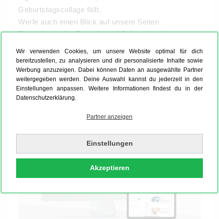
Geburtstagscollage fällt.
Werfe auch einen Blick auf unsere Seiten
Fotocollagen für Freunde
und
Geburtstagsbanner
und
hole Dir weitere Ideen!
Wir verwenden Cookies, um unsere Website optimal für dich
Jetzt loslegen, damit Du bei der Geschenkübergabe
bereitzustellen, zu analysieren und dir personalisierte Inhalte sowie
Werbung anzuzeigen. Dabei können Daten an ausgewählte Partner
nicht alt aussiehst!
weitergegeben werden. Deine Auswahl kannst du jederzeit in den
Einstellungen anpassen. Weitere Informationen findest du in der
Datenschutzerklärung.
Partner anzeigen
Einstellungen
Akzeptieren