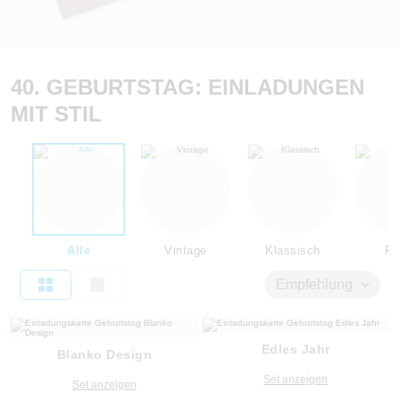
40. GEBURTSTAG: EINLADUNGEN
MIT STIL
Alle
Vintage
Klassisch
Flo
Empfehlung
Edles Jahr
Blanko Design
Set anzeigen
Set anzeigen