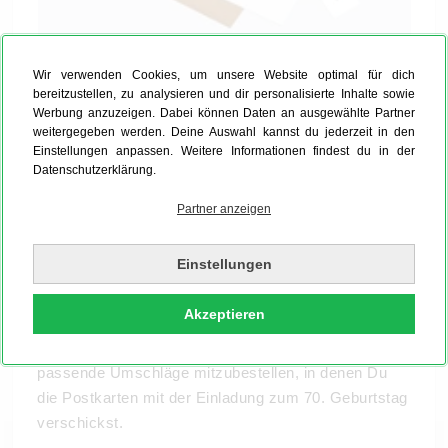
Wir verwenden Cookies, um unsere Website optimal für dich
Einladung zum 70. Geburtstag drucken und
bereitzustellen, zu analysieren und dir personalisierte Inhalte sowie
verschicken
Werbung anzuzeigen. Dabei können Daten an ausgewählte Partner
weitergegeben werden. Deine Auswahl kannst du jederzeit in den
Lade ein eigenes Foto hoch und verfasse für Deine
Einstellungen anpassen. Weitere Informationen findest du in der
Datenschutzerklärung.
Einladung zum 70. Geburtstag einen Text, der von
Herzen kommt. Fühlst Du Dich nicht zum Dichter
Partner anzeigen
berufen, findest Du online bei MYPOSTER immer
einen geeigneten
Spruch
für die Einladung zum 70.
Einstellungen
Geburtstag – mal voller Poesie, mal zum Lachen,
genau wie das Leben selbst. Bist Du mit Deinem
Akzeptieren
Werk fertig, kannst Du Deine Einladungen zum 70.
Geburtstag drucken lassen. Vergiss nicht, farblich
passende Umschläge mitzubestellen, in denen Du
die Postkarten mit der Einladung zum 70. Geburtstag
verschickst.