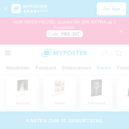
MYPOSTER
Zur App
(4,6)
NUR NOCH HEUTE: Sichere Dir 10% EXTRA ab 2
Produkten.
Code:
VIBE-10
Wandbilder
Fotobuch
Bilderrahmen
Karten
Fotoc
Hochzeit
Geburt
Geburtstag
KARTEN ZUM 70. GEBURTSTAG