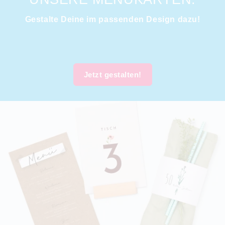
Gestalte Deine im passenden Design dazu!
Jetzt gestalten!