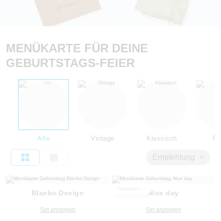
MENÜKARTE FÜR DEINE
GEBURTSTAGS-FEIER
Alle
Vintage
Klassisch
Flo
Empfehlung
HIGHLIGHT
Blanko Design
Nice day
Set anzeigen
Set anzeigen