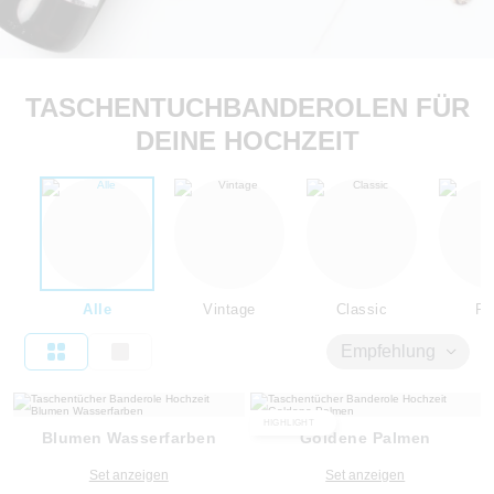
TASCHENTUCHBANDEROLEN FÜR
DEINE HOCHZEIT
Alle
Vintage
Classic
Flo
Empfehlung
HIGHLIGHT
Blumen Wasserfarben
Goldene Palmen
Set anzeigen
Set anzeigen