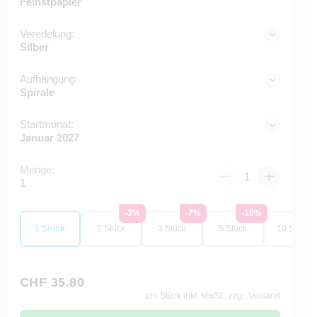
Feinstpapier
Veredelung:
Silber
Aufhängung:
Spirale
Startmonat:
Januar 2027
Menge:
1
-3%
-7%
-10%
-1
1 Stück
2 Stück
3 Stück
5 Stück
10 Stück
CHF 35.80
pro Stück inkl. MwSt., zzgl. Versand