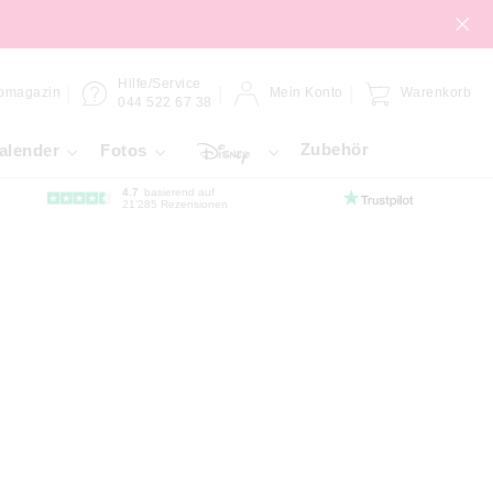
Hilfe/Service
omagazin
Mein Konto
Warenkorb
044 522 67 38
Zubehör
alender
Fotos
4.7
basierend auf
21’285 Rezensionen