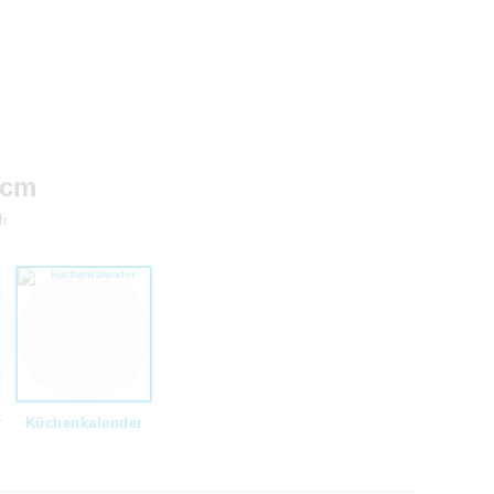
 cm
h
r
Küchenkalender