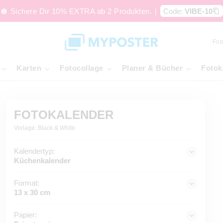
🪩 Sichere Dir 10% EXTRA ab 2 Produkten.
|
Code:
VIBE-10
Fot
Karten
Fotocollage
Planer & Bücher
Fotok
FOTOKALENDER
Vorlage: Black & White
Kalendertyp:
Küchenkalender
Format:
13 x 30 cm
Papier: