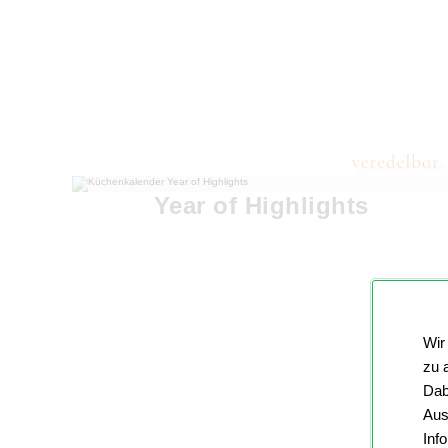
Year of Highlights
Wir
zu 
Dab
Aus
Inf