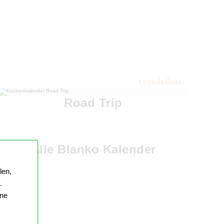
Road Trip
Alle Blanko Kalender
len,
.
ine