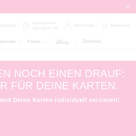
Hilfe/Service
omagazin
Mein Konto
Warenkorb
044 522 67 38
Zubehör
alender
Fotos
EN NOCH EINEN DRAUF:
R FÜR DEINE KARTEN.
und Deine Karten individuell verzieren!