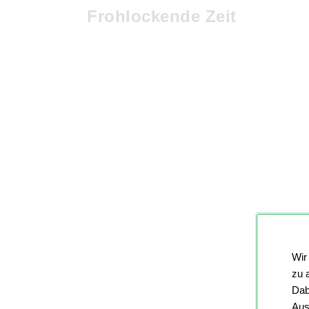
Frohlockende Zeit
Wir
zu 
Dab
Aus