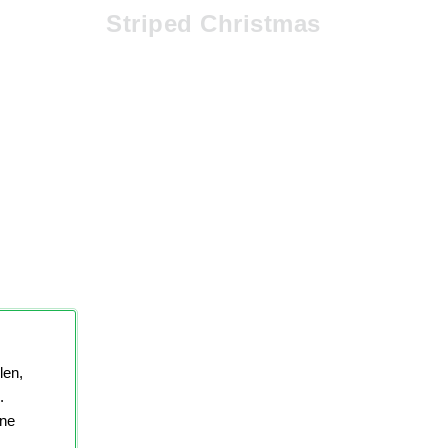
Striped Christmas
len,
.
ine