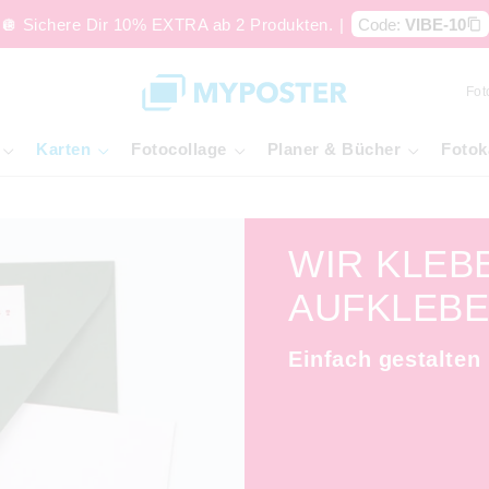
🪩 Sichere Dir 10% EXTRA ab 2 Produkten.
|
Code:
VIBE-10
Fot
Karten
Fotocollage
Planer & Bücher
Fotok
WIR KLEB
AUFKLEBE
Einfach gestalten 