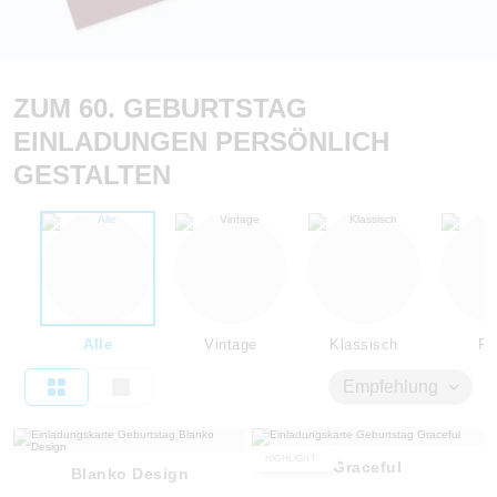
ZUM 60. GEBURTSTAG
EINLADUNGEN PERSÖNLICH
GESTALTEN
Alle
Vintage
Klassisch
Flo
Empfehlung
HIGHLIGHT
Graceful
Blanko Design