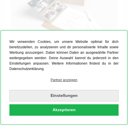
Wir verwenden Cookies, um unsere Website optimal für dich
bereitzustellen, zu analysieren und dir personalisierte Inhalte sowie
Werbung anzuzeigen. Dabei können Daten an ausgewählte Partner
Einladung zum 60. Geburtstag drucken
weitergegeben werden. Deine Auswahl kannst du jederzeit in den
lassen und per Post schicken
Einstellungen anpassen. Weitere Informationen findest du in der
Datenschutzerklärung.
Geht Dir die kreative Ader zur Gestaltung Deiner
Einladungen zum 60. Geburtstag ab? Kein Problem,
Partner anzeigen
die Muse küsst leider nicht jeden. Nutze dann für die
Einladung zum 60. Geburtstag eine Vorlage aus dem
Einstellungen
Konfigurator, die Du nur noch anzupassen brauchst.
Du findest online bei MYPOSTER auch eine ganze
Akzeptieren
Reihe witziger Texte und schöner
Geburtstagssprüche
, mit denen Du Deine Karten